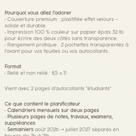
t
s
i
s
Pourquoi vous allez l’adorer
n
x
• Couverture premium : plastifiée effet velours –
a
s
solide et durable.
s
t
• Impression 100 % couleur sur papier épais 32 lb
n
o
a
pour écrire des deux côtés sans transparence.
i
• Rangement pratique : 2 pochettes transparentes à
l
d
l’avant pour vos feuilles ou vos autocollants.
u
t
d
É
•
é
Format
a
• Relié et non relié : 8,5 × 11
d
n
e
g
Vient avec 2 pages d'autocollants ''étudiants''
A
r
u
Ce que contient le planificateur
o
•
Calendriers mensuels sur deux pages
p
é
•
Plusieurs pages de notes, travaux, examens,
t
suppléances
i
t
•
Semainiers
août 2026 → juillet 2027 séparés en
n