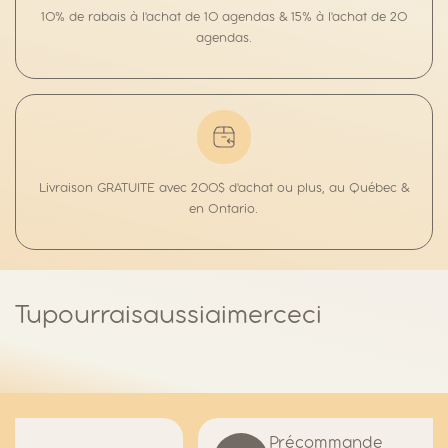
t
10% de rabais à l'achat de 10
agendas
& 15% à l'achat de 20
é
p
agendas
.
o
u
r
A
g
e
n
d
a
•
Livraison
GRATUITE
avec 200$ d'achat ou plus, au Québec &
É
en Ontario.
t
u
d
i
a
n
t
Tu
pourrais
aussi
aimer
ceci
s
a
n
s
s
t
a
g
e
Précommande