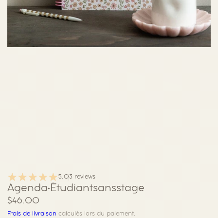
5.0
3 reviews
Agenda
•
Étudiant
sans
stage
e
P
$46.00
g
a
Frais de livraison
calculés lors du paiement.
r